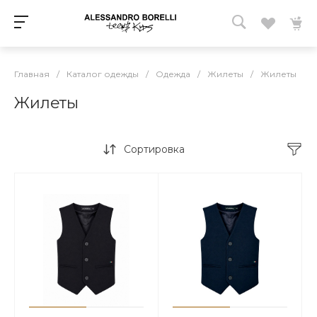
Главная
/
Каталог одежды
/
Одежда
/
Жилеты
/
Жилеты
Жилеты
Сортировка