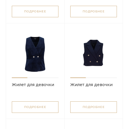
ПОДРОБНЕЕ
ПОДРОБНЕЕ
Жилет для девочки
Жилет для девочки
ПОДРОБНЕЕ
ПОДРОБНЕЕ