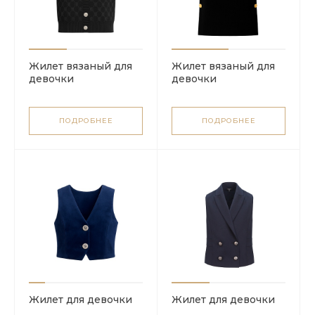
Жилет вязаный для
Жилет вязаный для
девочки
девочки
ПОДРОБНЕЕ
ПОДРОБНЕЕ
Жилет для девочки
Жилет для девочки