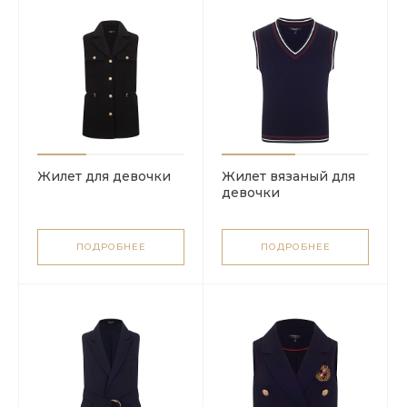
Жилет для девочки
Жилет вязаный для
девочки
ПОДРОБНЕЕ
ПОДРОБНЕЕ