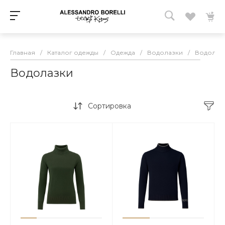
Главная
/
Каталог одежды
/
Одежда
/
Водолазки
/
Водолаз
Водолазки
Сортировка