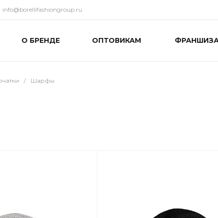
info@borellifashiongroup.ru
О БРЕНДЕ
ОПТОВИКАМ
ФРАНШИЗ
рчатки
/
Шарфы