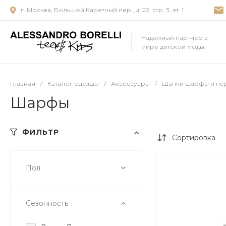
г. Москва, Большой Каретный пер., д. 22, стр. 3, эт. 1
Надежный партнер в
мире детской моды!
Главная
/
Каталог одежды
/
Аксессуары
/
Шапки шарфы и пе
Шарфы
ФИЛЬТР
Сортировка
Пол
Сезонность