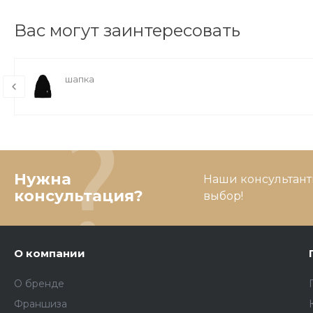
Вас могут заинтересовать
шапка
Нужна
Наши консультант
консультация?
выбор!
О компании
О бренде
Франшиза