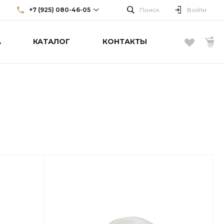
+7 (925) 080-46-05
Поиск
Войти
А
КАТАЛОГ
КОНТАКТЫ
+7 (925) 080-46-05
г. Москва, Большой Каретный
пер., д. 22, стр. 3, эт. 1
info@borellifashiongroup.ru