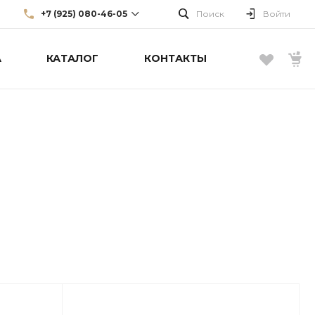
+7 (925) 080-46-05
Поиск
Войти
А
КАТАЛОГ
КОНТАКТЫ
+7 (925) 080-46-05
г. Москва, Большой Каретный
пер., д. 22, стр. 3, эт. 1
info@borellifashiongroup.ru