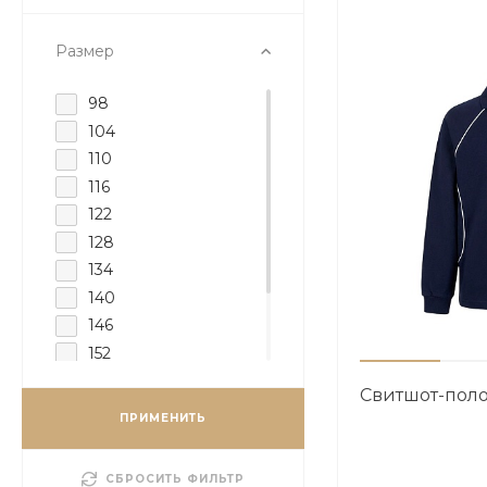
Разноцветный
Фиолетовый
Размер
Cеребряный
Темно-серый
98
Темно-синий
104
Лимонный
110
Черно-белый
116
Бежевый
122
Красный
128
Зеленый
134
Синий
140
Желтый
146
Салатовый
152
Серый меланж
158
Свитшот-поло
Светло-голубой
164
ПРИМЕНИТЬ
170
СБРОСИТЬ ФИЛЬТР