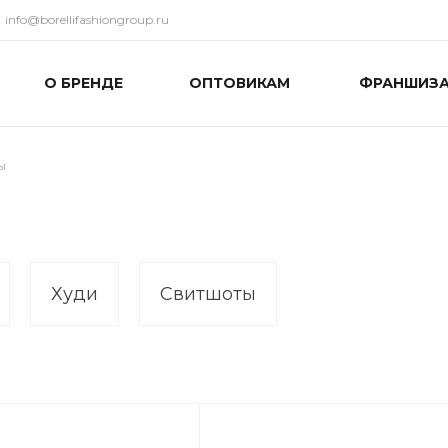
info@borellifashiongroup.ru
О БРЕНДЕ
ОПТОВИКАМ
ФРАНШИЗ
ы
Худи
Свитшоты