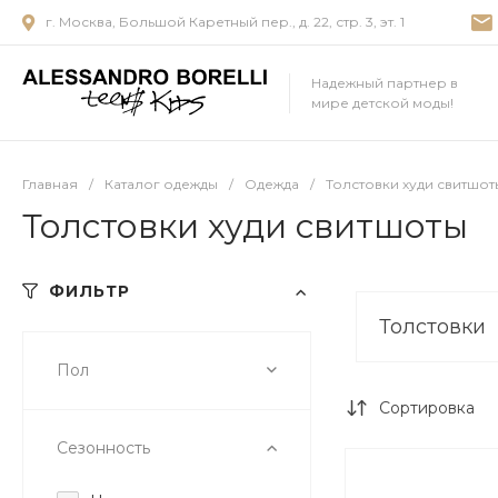
г. Москва, Большой Каретный пер., д. 22, стр. 3, эт. 1
Надежный партнер в
мире детской моды!
Главная
/
Каталог одежды
/
Одежда
/
Толстовки худи свитшот
Толстовки худи свитшоты
ФИЛЬТР
Толстовки
Пол
Сортировка
Сезонность