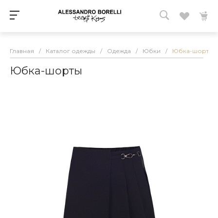
Главная
/
Каталог одежды
/
Одежда
/
Юбки
/
Юбка-шорты
Юбка-шорты