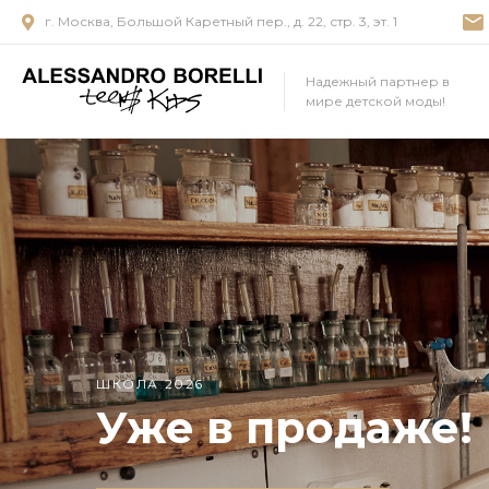
г. Москва, Большой Каретный пер., д. 22, стр. 3, эт. 1
Надежный партнер в
мире детской моды!
Школьная класс