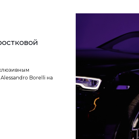
ростковой
склюзивным
lessandro Borelli на