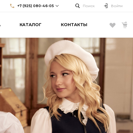
+7 (925) 080-46-05
Поиск
Войти
А
КАТАЛОГ
КОНТАКТЫ
+7 (925) 080-46-05
г. Москва, Большой Каретный
пер., д. 22, стр. 3, эт. 1
info@borellifashiongroup.ru