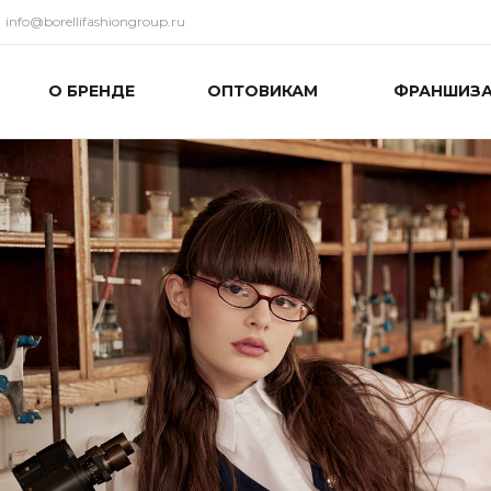
info@borellifashiongroup.ru
О БРЕНДЕ
ОПТОВИКАМ
ФРАНШИЗ
ика