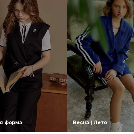
я форма
Весна | Лето