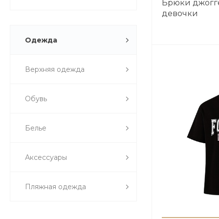
Брюки джогге
Черный / Зеленый
девочки
Электрик
Неоново-зеленый/
Черный
Одежда
Ваниль
Бежевый
Верхняя одежда
Красный
Серебристый
металлик
Обувь
Зеленый
Синий
Белье
Желтый
Салатовый
Серый меланж
Аксессуары
Колорблок Голубой /
Белый / Черный
Пляжная одежда
Синяя полоска
Светло-голубой
Голубой / Коричневый