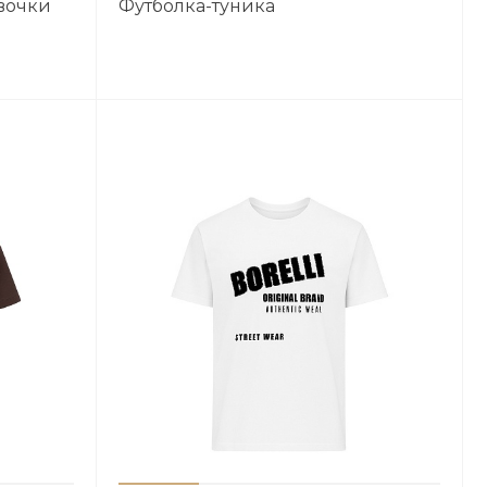
вочки
Футболка-туника