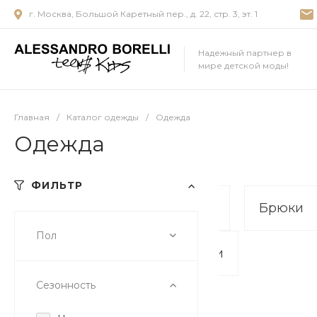
г. Москва, Большой Каретный пер., д. 22, стр. 3, эт. 1
Надежный партнер в
мире детской моды!
Главная
/
Каталог одежды
/
Одежда
Одежда
ФИЛЬТР
Блузы и рубашки
Боди
Брюки
Пол
Шорты и бермуды
Юбки
Сезонность