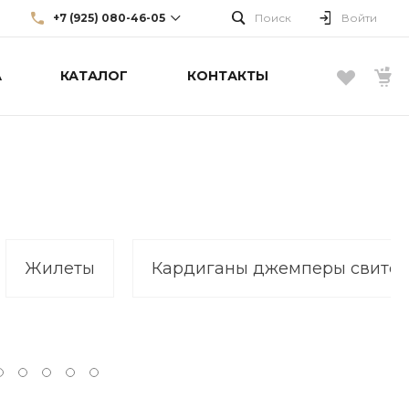
+7 (925) 080-46-05
Поиск
Войти
А
КАТАЛОГ
КОНТАКТЫ
+7 (925) 080-46-05
г. Москва, Большой Каретный
пер., д. 22, стр. 3, эт. 1
info@borellifashiongroup.ru
Жилеты
Кардиганы джемперы свите