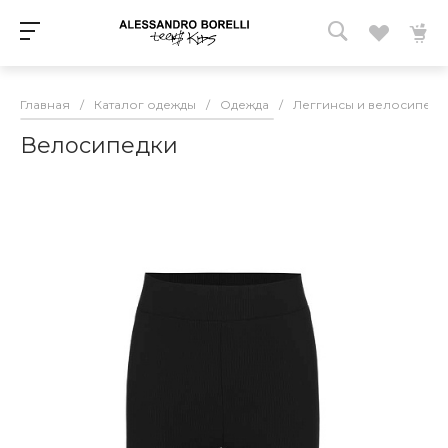
Главная
/
Каталог одежды
/
Одежда
/
Леггинсы и велосипедк
Велосипедки