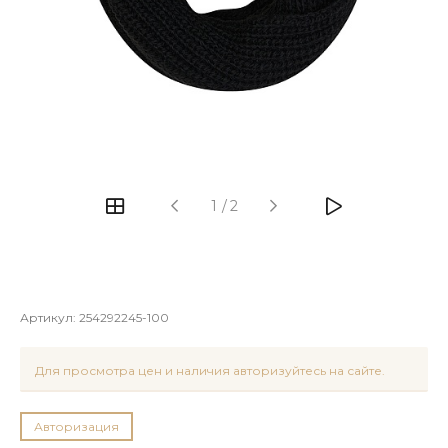
1
/
2
Артикул:
254292245-100
Для просмотра цен и наличия авторизуйтесь на сайте.
Авторизация