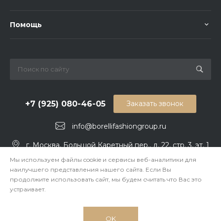
Помощь
+7 (925) 080-46-05
Заказать звонок
info@borellifashiongroup.ru
г. Москва, Большой Каретный пер., д. 22, стр. 3, эт. 1
Мы используем файлы cookie и сервисы веб-аналитики для
наилучшего представления нашего сайта. Если Вы
продолжите использовать сайт, мы будем считать что Вас это
устраивает.
OK
© 2026 BORELLI FASHION GROUP, Все права защищены