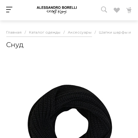
Главная
/
Каталог одежды
/
Аксессуары
/
Шапки шарфы и пе
Снуд