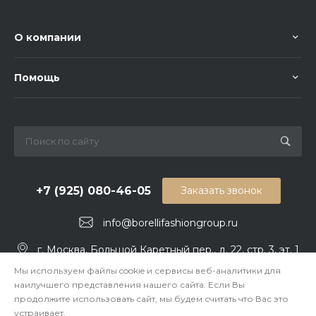
О компании
Помощь
+7 (925) 080-46-05
Заказать звонок
info@borellifashiongroup.ru
г. Москва, Большой Каретный пер., д. 22, стр. 3, эт. 1
Мы используем файлы cookie и сервисы веб-аналитики для
наилучшего представления нашего сайта. Если Вы
продолжите использовать сайт, мы будем считать что Вас это
устраивает.