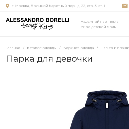
г. Москва, Большой Каретный пер., д. 22, стр. 3, эт. 1
Надежный партнер в
мире детской моды!
Главная
/
Каталог одежды
/
Верхняя одежда
/
Пальто и плащ
Парка для девочки