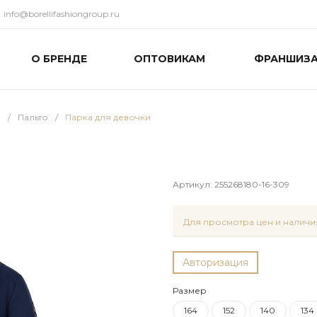
info@borellifashiongroup.ru
О БРЕНДЕ
ОПТОВИКАМ
ФРАНШИЗ
и
/
Пальто
/
Парка для девочки
Артикул:
255268180-16-309
Для просмотра цен и наличия
Авторизация
Размер
164
152
140
134