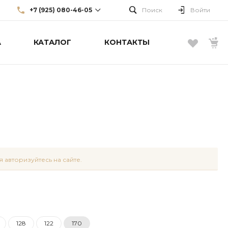
+7 (925) 080-46-05
Поиск
Войти
А
КАТАЛОГ
КОНТАКТЫ
+7 (925) 080-46-05
г. Москва, Большой Каретный
пер., д. 22, стр. 3, эт. 1
info@borellifashiongroup.ru
 авторизуйтесь на сайте.
128
122
170