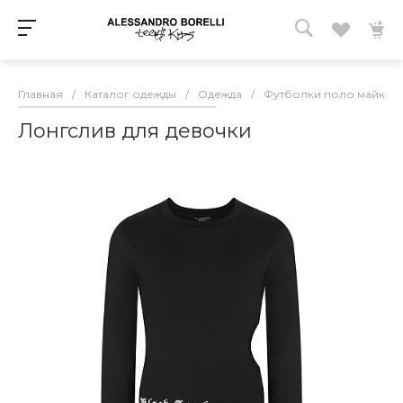
Главная
/
Каталог одежды
/
Одежда
/
Футболки поло майки 
Лонгслив для девочки