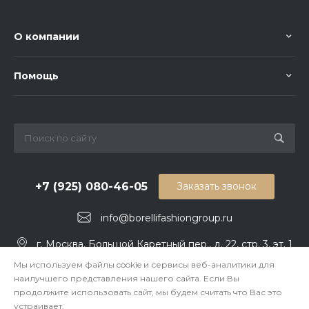
О компании
Помощь
+7 (925) 080-46-05
Заказать звонок
info@borellifashiongroup.ru
г. Москва, Большой Каретный пер., д. 22, стр. 3, эт. 1
Мы используем файлы cookie и сервисы веб-аналитики для
наилучшего представления нашего сайта. Если Вы
продолжите использовать сайт, мы будем считать что Вас это
устраивает.