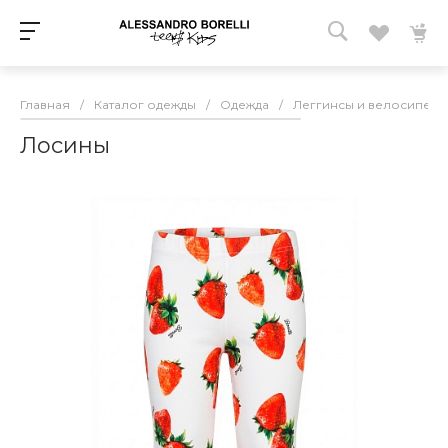
Главная
/
Каталог одежды
/
Одежда
/
Леггинсы и велосипедк
Лосины