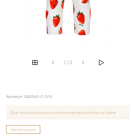
1
/
2
Артикул:
2622542-G-200
Для просмотра цен и наличия авторизуйтесь на сайте.
Авторизация