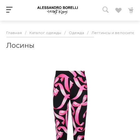
Главная
/
Каталог одежды
/
Одежда
/
Леггинсы и велосипедк
Лосины