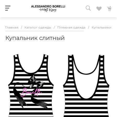
Главная
/
Каталог одежды
/
Пляжная одежда
/
Купальники
/
Купальник слитный