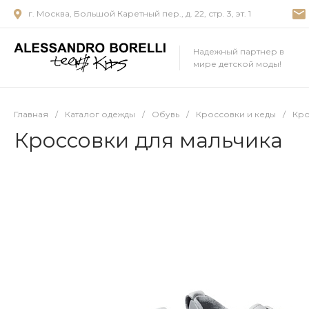
г. Москва, Большой Каретный пер., д. 22, стр. 3, эт. 1
Надежный партнер в
мире детской моды!
Главная
/
Каталог одежды
/
Обувь
/
Кроссовки и кеды
/
Кро
Кроссовки для мальчика