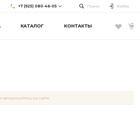
+7 (925) 080-46-05
Поиск
Войти
А
КАТАЛОГ
КОНТАКТЫ
+7 (925) 080-46-05
г. Москва, Большой Каретный
пер., д. 22, стр. 3, эт. 1
info@borellifashiongroup.ru
 авторизуйтесь на сайте.