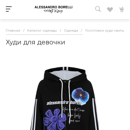
Главная
/
Каталог одежды
/
Одежда
/
Толстовки худи свитшот
Худи для девочки