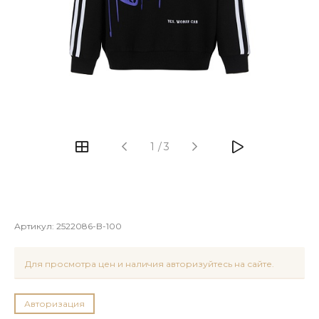
1
/
3
Артикул:
2522086-B-100
Для просмотра цен и наличия авторизуйтесь на сайте.
Авторизация