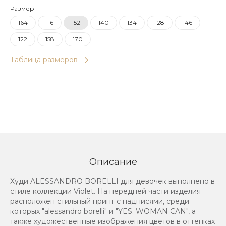
Размер
164
116
152
140
134
128
146
122
158
170
Таблица размеров
Описание
Худи ALESSANDRO BORELLI для девочек выполнено в
стиле коллекции Violet. На передней части изделия
расположен стильный принт с надписями, среди
которых "alessandro borelli" и "YES. WOMAN CAN", а
также художественные изображения цветов в оттенках