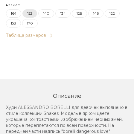
Размер
164
152
140
134
128
146
122
158
170
Таблица размеров
Описание
Худи ALESSANDRO BORELLI для девочек выполнено в
стиле коллекции Snakes. Модель в ярком цвете
украшена контрастными изображением черных змей,
которые переплетаются по всей поверхности. На
передней части надпись "borelli dangerous love"