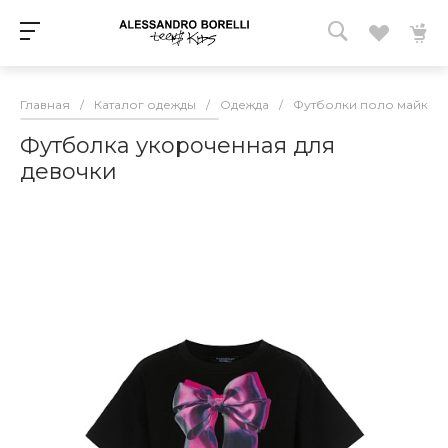
Главная
/
Каталог одежды
/
Одежда
/
Футболки поло майки 
Футболка укороченная для
девочки