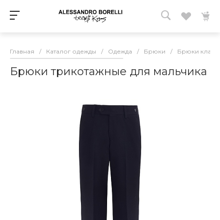
Главная
/
Каталог одежды
/
Одежда
/
Брюки
/
Брюки класс
Брюки трикотажные для мальчика