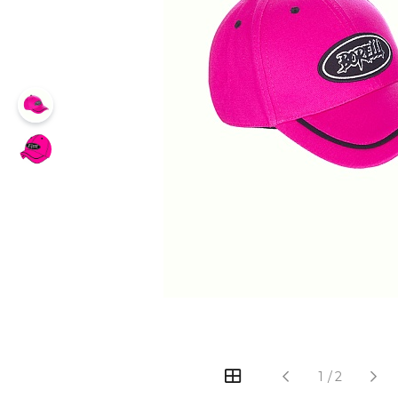
1
/
2