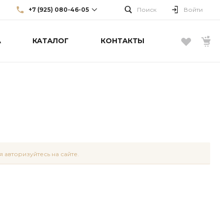
+7 (925) 080-46-05
Поиск
Войти
А
КАТАЛОГ
КОНТАКТЫ
+7 (925) 080-46-05
г. Москва, Большой Каретный
пер., д. 22, стр. 3, эт. 1
info@borellifashiongroup.ru
 авторизуйтесь на сайте.