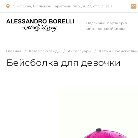
г. Москва, Большой Каретный пер., д. 22, стр. 3, эт. 1
Надежный партнер в
мире детской моды!
Главная
/
Каталог одежды
/
Аксессуары
/
Кепки и бейсболки
Бейсболка для девочки