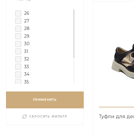
26
27
28
29
30
31
32
33
34
35
36
37
ПРИМЕНИТЬ
38
39
Туфли для д
СБРОСИТЬ ФИЛЬТР
40