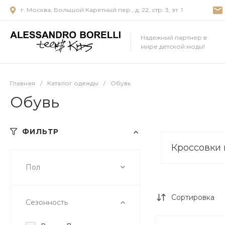
г. Москва, Большой Каретный пер., д. 22, стр. 3, эт. 1
Надежный партнер в
мире детской моды!
Главная
/
Каталог одежды
/
Обувь
Обувь
ФИЛЬТР
Ботинки и полуботинки
Кроссовки 
Пол
Сортировка
Сезонность