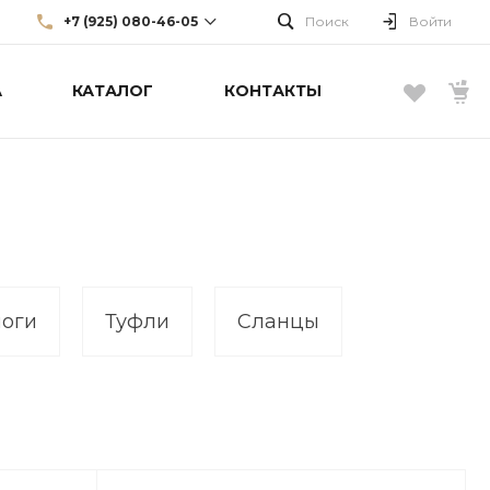
+7 (925) 080-46-05
Поиск
Войти
А
КАТАЛОГ
КОНТАКТЫ
+7 (925) 080-46-05
г. Москва, Большой Каретный
пер., д. 22, стр. 3, эт. 1
info@borellifashiongroup.ru
поги
Туфли
Сланцы